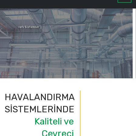
Çevreye Duyarlı Sistemler
Tüm değerli müşterilerimiz için üstün hizmet anlayışı ile
sürekli inovasyonu benimsiyoruz.
HAVALANDIRMA
SİSTEMLERİNDE
Kaliteli ve
Çevreci