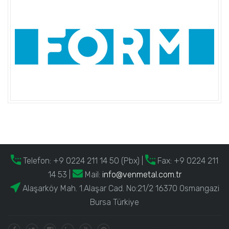
Telefon:
+9 0224 211 14 50 (Pbx)
|
Fax: +9 0224 211
14 53 |
Mail:
info@venmetal.com.tr
Alaşarköy Mah. 1.Alaşar Cad. No:21/2 16370 Osmangazi
Bursa Türkiye