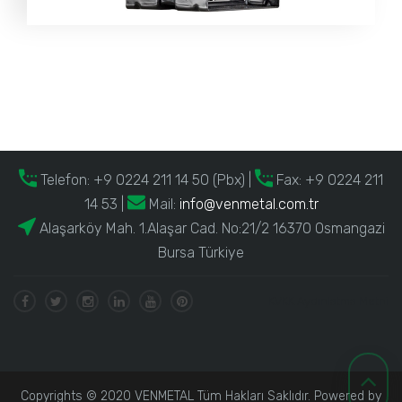
Telefon:
+9 0224 211 14 50 (Pbx)
|
Fax: +9 0224 211
14 53 |
Mail:
info@venmetal.com.tr
Alaşarköy Mah. 1.Alaşar Cad. No:21/2 16370 Osmangazi
Bursa Türkiye
KVKK Aydınlatma Metni
Copyrights © 2020 VENMETAL Tüm Hakları Saklıdır. Powered by