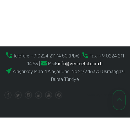
Telefon:
+9 0224 211 14 50 (Pbx)
|
Fax: +9 0224 211
14 53 |
Mail:
info@venmetal.com.tr
Alaşarköy Mah. 1.Alaşar Cad. No:21/2 16370 Osmangazi
Bursa Türkiye
KVKK Aydınlatma Metni
Copyrights © 2020 VENMETAL Tüm Hakları Saklıdır. Powered by