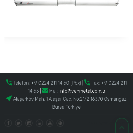
Telefon:
+9 0224 211 14 50 (Pbx)
|
Fax: +9 0224 211
14 53 |
Mail:
info@venmetal.com.tr
Alaşarköy Mah. 1.Alaşar Cad. No:21/2 16370 Osmangazi
Bursa Türkiye
KVKK Aydınlatma Metni