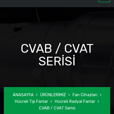
CVAB / CVAT
SERISI
ANASAYFA
ÜRÜNLERİMİZ
Fan Cihazları
Hücreli Tip Fanlar
Hücreli Radyal Fanlar
CVAB / CVAT Serisi